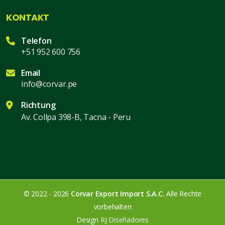
KONTAKT
Telefon
+51 952 600 756
Email
info@corvar.pe
Richtung
Av. Collpa 398-B, Tacna - Peru
© 2022 - 2026
Corvar Export Import S.A.C.
Alle Rechte
vorbehalten
Design
RJ Diseñadores